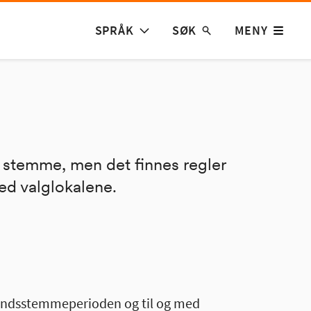
SPRÅK
SØK
MENY
n stemme, men det finnes regler
ved valglokalene.
orhåndsstemmeperioden og til og med