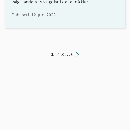
valg i landets 19 valgdistrikter er nå klar.
Publisert:
12. juni 2025
1
2
3
…
6