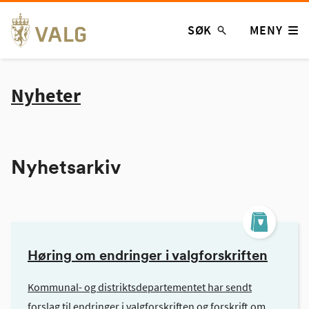
Hopp
SØK
MENY
til
innhold
Nyheter
Nyhetsarkiv
Høring om endringer i valgforskriften
Kommunal- og distriktsdepartementet har sendt
forslag til endringer i valgforskriften og forskrift om