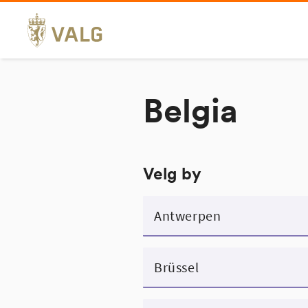
Hopp
til
innhold
Belgia
Velg by
Antwerpen
Brüssel