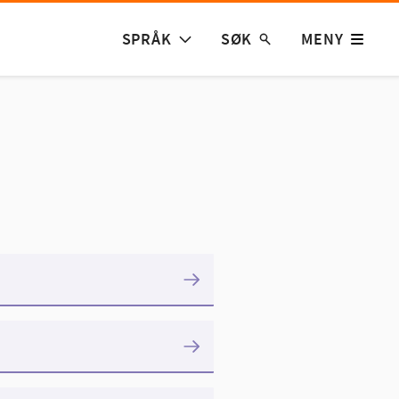
SPRÅK
SØK
MENY